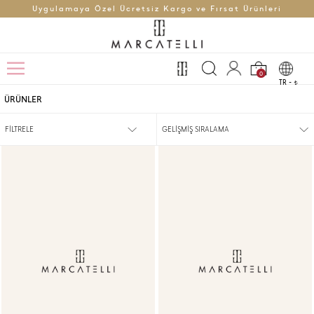
Uygulamaya Özel Ücretsiz Kargo ve Fırsat Ürünleri
0
TR -
t
ÜRÜNLER
FİLTRELE