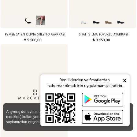
PEMBE SATEN OLIVIA STILETTO AYAKKABI
SIYAH VILMA TOPUKLU AYAKKABI
5.500,00
3.250,00
t
t
x
X
Alışveriş deneyiminizi iyileştirmek için yasal düzenlemelere uygun çerezler
(cookies) kullanıyoruz. Detaylı bilgiye
Gizlilik ve Çerez Politikası
sayfamızdan erişebilirsiniz.