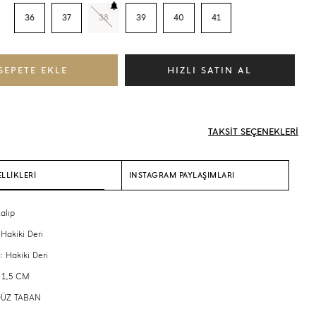
36
37
38
39
40
41
TAKSİT SEÇENEKLERİ
LLİKLERİ
INSTAGRAM PAYLAŞIMLARI
alıp
 Hakiki Deri
: Hakiki Deri
 1,5 CM
 DÜZ TABAN