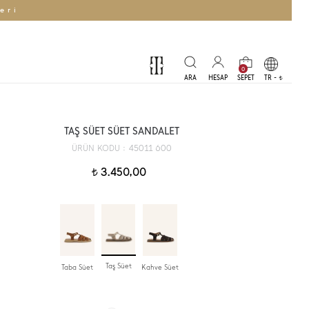
eri
0
TR -
t
TAŞ SÜET SÜET SANDALET
45011 600
ÜRÜN KODU :
3.450,00
t
Taş Süet
Taba Süet
Kahve Süet