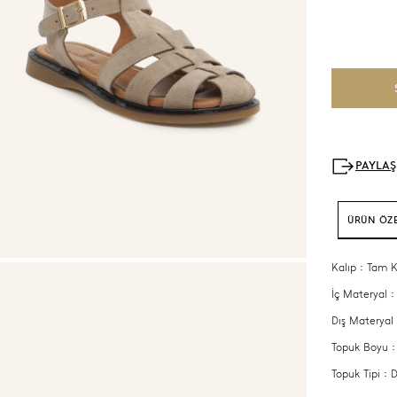
ÜRÜN ÖZE
Kalıp : Tam K
İç Materyal :
Dış Materyal 
Topuk Boyu :
Topuk Tipi :