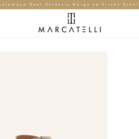
gulamaya Özel Ücretsiz Kargo ve Fırsat Ürünl