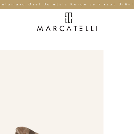
gulamaya Özel Ücretsiz Kargo ve Fırsat Ürünl