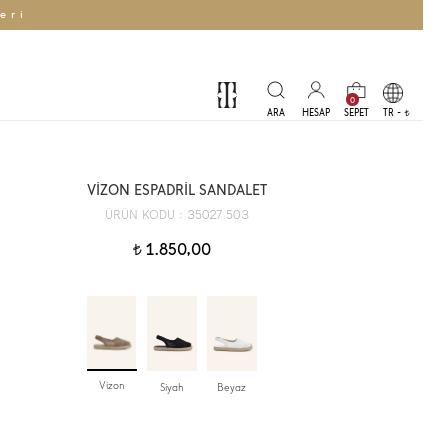
eri
0
TR -
t
VİZON ESPADRİL SANDALET
35027 503
ÜRÜN KODU :
1.850,00
t
Vizon
Siyah
Beyaz