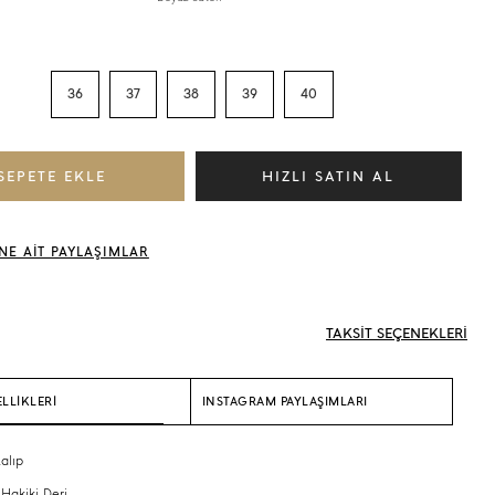
36
37
38
39
40
NE AİT PAYLAŞIMLAR
TAKSİT SEÇENEKLERİ
LLİKLERİ
INSTAGRAM PAYLAŞIMLARI
alıp
 Hakiki Deri