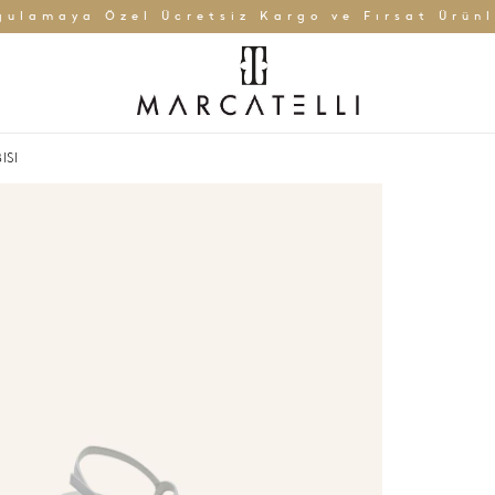
gulamaya Özel Ücretsiz Kargo ve Fırsat Ürünl
ISI