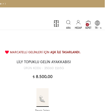
eri
0
TR -
t
MARCATELLİ GELİNLERİ İÇİN
AŞK İLE TASARLANDI.
LİLY TOPUKLU GELİN AYAKKABISI
35060 1165G
ÜRÜN KODU :
8.500,00
t
Beyaz Saten