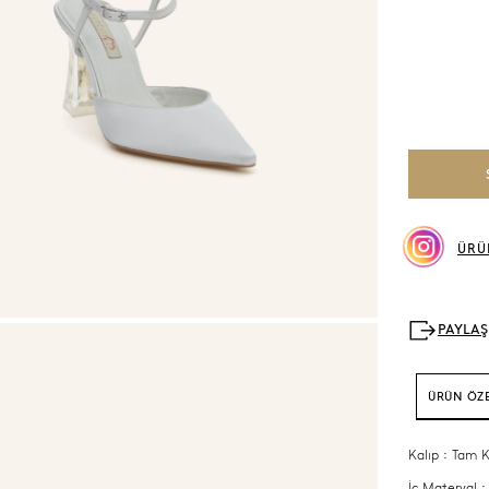
ÜRÜ
ÜRÜN ÖZE
Kalıp : Tam K
İç Materyal :