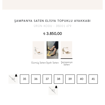
ŞAMPANYA SATEN ELİSYA TOPUKLU AYAKKABI
ÜRÜN KODU :
35001 679
3.850,00
t
Şampanya
Gümüş Saten
Siyah Saten
Saten
34
35
36
37
38
39
40
41
42