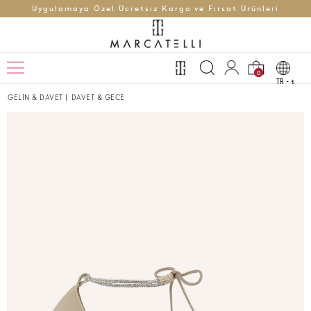
Uygulamaya Özel Ücretsiz Kargo ve Fırsat Ürünleri
0
TR -
t
GELİN & DAVET
|
DAVET & GECE