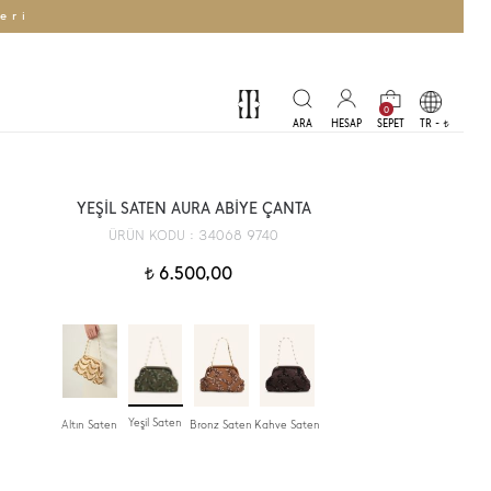
eri
0
TR -
t
YEŞİL SATEN AURA ABİYE ÇANTA
34068 9740
ÜRÜN KODU :
6.500,00
t
Yeşil Saten
Altın Saten
Bronz Saten
Kahve Saten