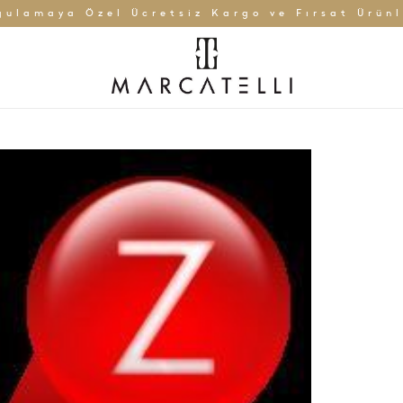
gulamaya Özel Ücretsiz Kargo ve Fırsat Ürünl