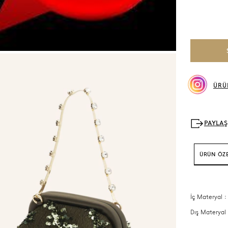
ÜRÜ
ÜRÜN ÖZE
İç Materyal :
Dış Materyal