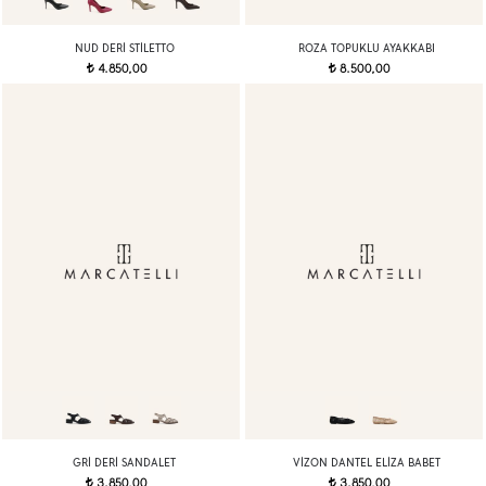
NUD DERI STILETTO
ROZA TOPUKLU AYAKKABI
4.850,00
8.500,00
t
t
GRI DERI SANDALET
VIZON DANTEL ELIZA BABET
3.850,00
3.850,00
t
t