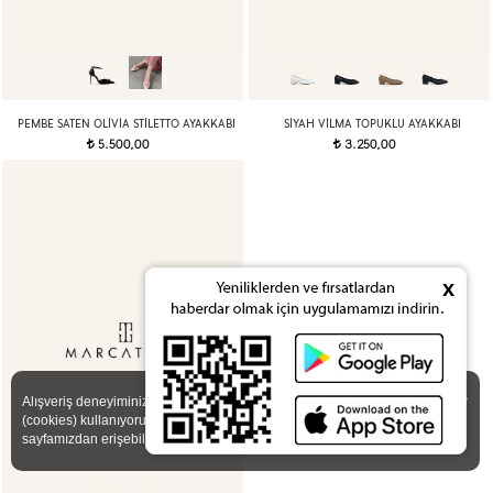
PEMBE SATEN OLIVIA STILETTO AYAKKABI
SIYAH VILMA TOPUKLU AYAKKABI
5.500,00
3.250,00
t
t
x
X
Alışveriş deneyiminizi iyileştirmek için yasal düzenlemelere uygun çerezler
(cookies) kullanıyoruz. Detaylı bilgiye
Gizlilik ve Çerez Politikası
sayfamızdan erişebilirsiniz.