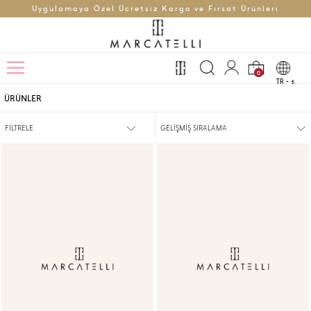
Uygulamaya Özel Ücretsiz Kargo ve Fırsat Ürünleri
0
TR -
t
ÜRÜNLER
FİLTRELE