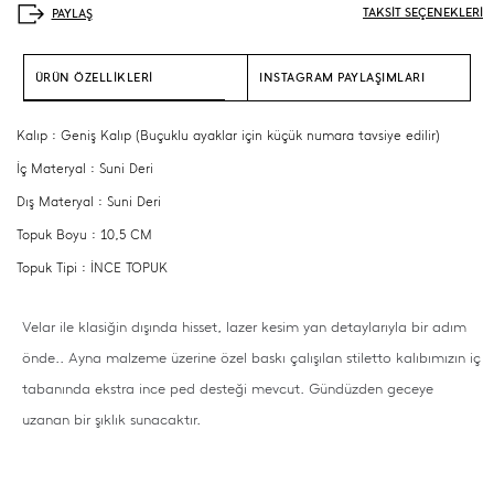
TAKSİT SEÇENEKLERİ
ÜRÜN ÖZELLİKLERİ
INSTAGRAM PAYLAŞIMLARI
Kalıp : Geniş Kalıp (Buçuklu ayaklar için küçük numara tavsiye edilir)
İç Materyal : Suni Deri
Dış Materyal : Suni Deri
Topuk Boyu : 10,5 CM
Topuk Tipi : İNCE TOPUK
Velar ile klasiğin dışında hisset, lazer kesim yan detaylarıyla bir adım
önde.. Ayna malzeme üzerine özel baskı çalışılan stiletto kalıbımızın iç
tabanında ekstra ince ped desteği mevcut. Gündüzden geceye
uzanan bir şıklık sunacaktır.