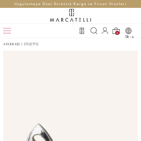
Uygulamaya Özel Ücretsiz Kargo ve Fırsat Ürünleri
0
TR -
t
AYAKKABI
|
STİLETTO