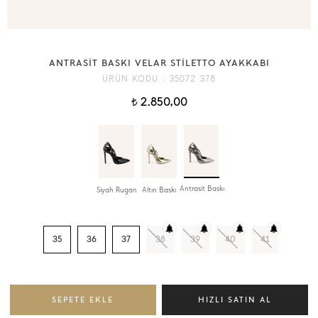
ANTRASİT BASKI VELAR STİLETTO AYAKKABI
ÜRÜN KODU :
35072 378
2.850,00
t
Antrasit Baskı
Siyah Rugan
Altın Baskı
35
36
37
38
39
40
41