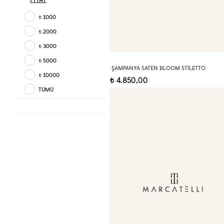
1000
t
2000
t
3000
t
5000
t
ŞAMPANYA SATEN BLOOM STILETTO
10000
t
4.850,00
t
TÜMÜ