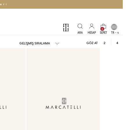
eri
0
TR -
t
GÖZ AT
2
4