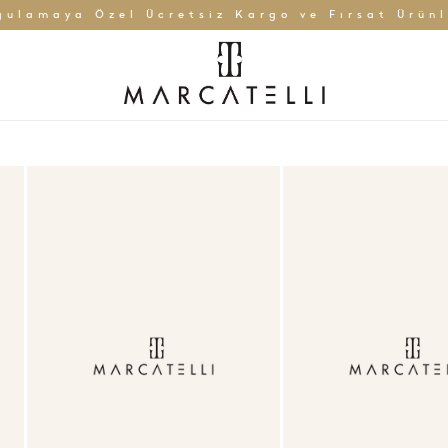
gulamaya Özel Ücretsiz Kargo ve Fırsat Ürünl