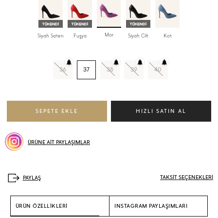
Mor
Siyah Saten
Fuşya
Siyah Cilt
Kot
36
37
38
39
40
ÜRÜNE AİT PAYLAŞIMLAR
TAKSİT SEÇENEKLERİ
ÜRÜN ÖZELLİKLERİ
INSTAGRAM PAYLAŞIMLARI