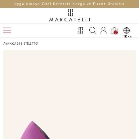
Uygulamaya Özel Ücretsiz Kargo ve Fırsat Ürünleri
0
TR -
t
AYAKKABI
|
STİLETTO