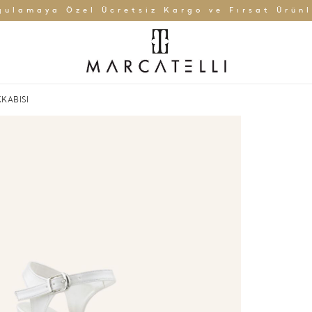
gulamaya Özel Ücretsiz Kargo ve Fırsat Ürünl
KABISI