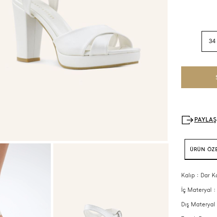
34
ÜRÜN ÖZE
Kalıp : Dar K
İç Materyal :
Dış Materyal 