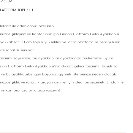
 9,5 CM
: PLATFORM TOPUKLU
limiz ile adımlarınızı özel kılın…
üzde şıklığınız ve konforunuz için Lindon Platform Gelin Ayakkabısı
 ayakkabılar, 10 cm topuk yüksekliği ve 2 cm platform ile hem yüksek
e rahatlık sunuyor.
tasarımı sayesinde, bu ayakkabılar ayaklarınıza mükemmel uyum
indon Platform Gelin Ayakkabısı'nın dikkat çekici tasarımı, büyük ilgi
 ve bu ayakkabıları gün boyunca giymek istemenize neden olacak.
zde şıklık ve rahatlık arayan gelinler için ideal bir seçenek. Lindon ile
zi ve konforunuzu bir arada yaşayın!