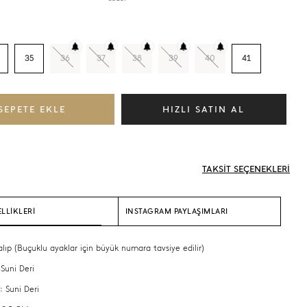
35
36
37
38
39
40
41
TAKSİT SEÇENEKLERİ
LLİKLERİ
INSTAGRAM PAYLAŞIMLARI
alıp (Buçuklu ayaklar için büyük numara tavsiye edilir)
 Suni Deri
: Suni Deri