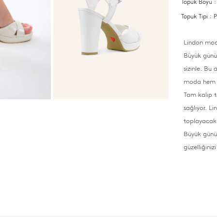
Topuk Boyu :
Topuk Tipi 
Lindon mode
Büyük günün
sizinle. Bu
moda hem d
Tam kalıp 
sağlıyor. L
toplayacak
Büyük gününü
güzelliğini