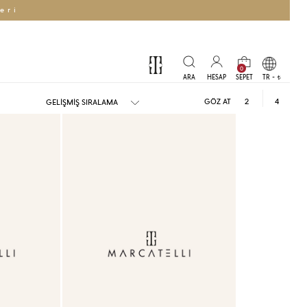
eri
0
TR -
t
GÖZ AT
2
4