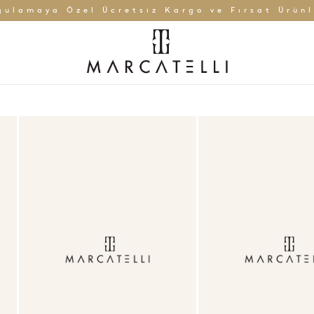
gulamaya Özel Ücretsiz Kargo ve Fırsat Ürünl