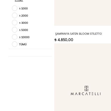
1000
t
2000
t
3000
t
5000
t
ŞAMPANYA SATEN BLOOM STILETTO
10000
t
4.850,00
t
TÜMÜ