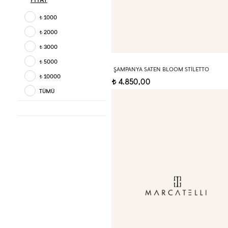
1000
t
2000
t
3000
t
5000
t
ŞAMPANYA SATEN BLOOM STILETTO
10000
t
4.850,00
t
TÜMÜ