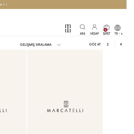
eri
0
TR -
t
GÖZ AT
2
4