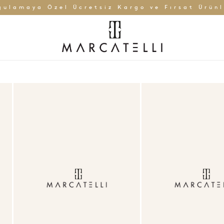
gulamaya Özel Ücretsiz Kargo ve Fırsat Ürünl