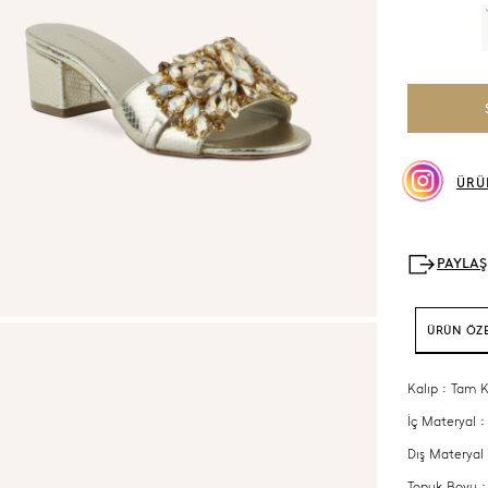
ÜRÜ
ÜRÜN ÖZE
Kalıp : Tam K
İç Materyal :
Dış Materyal 
Topuk Boyu :