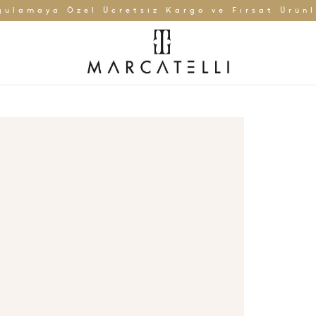
gulamaya Özel Ücretsiz Kargo ve Fırsat Ürünl