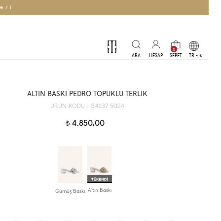
eri
0
TR -
t
ALTIN BASKI PEDRO TOPUKLU TERLİK
34137 5024
ÜRÜN KODU :
4.850,00
t
Altın Baskı
Gümüş Baskı