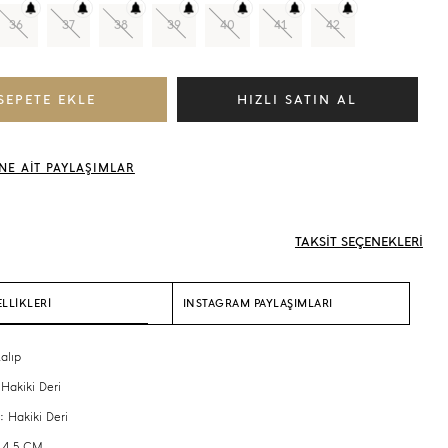
36
37
38
39
40
41
42
NE AİT PAYLAŞIMLAR
TAKSİT SEÇENEKLERİ
LLİKLERİ
INSTAGRAM PAYLAŞIMLARI
alıp
 Hakiki Deri
: Hakiki Deri
 4,5 CM