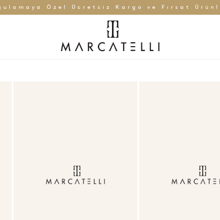
gulamaya Özel Ücretsiz Kargo ve Fırsat Ürünl