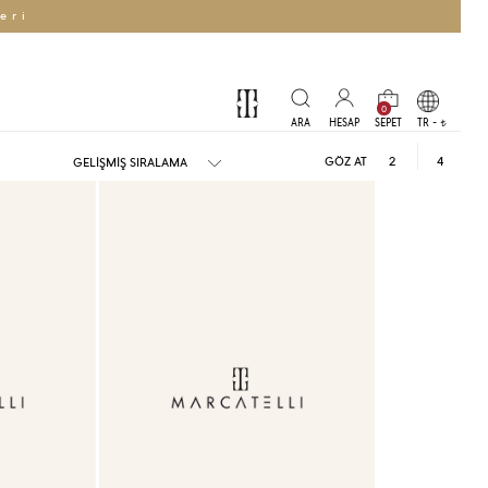
eri
0
TR -
t
GÖZ AT
2
4