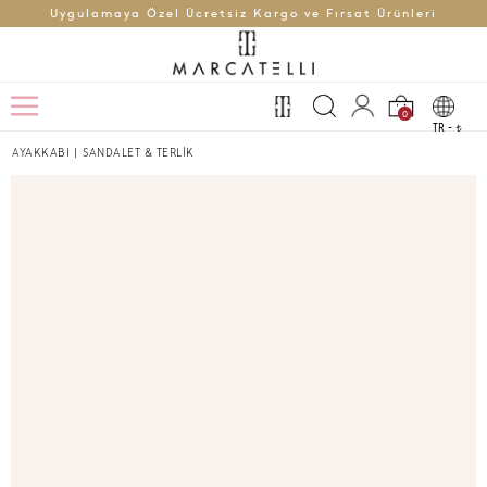
Uygulamaya Özel Ücretsiz Kargo ve Fırsat Ürünleri
0
TR -
t
AYAKKABI
|
SANDALET & TERLİK