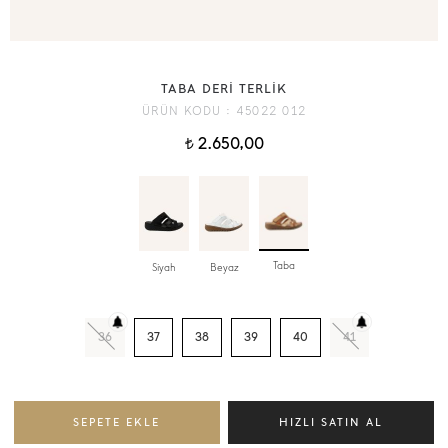
TABA DERİ TERLİK
ÜRÜN KODU :
45022 012
2.650,00
t
Taba
Siyah
Beyaz
36
37
38
39
40
41