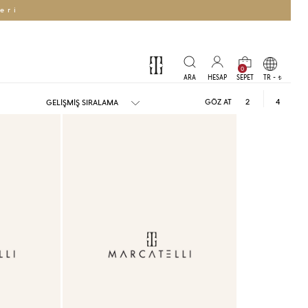
eri
0
TR -
t
GÖZ AT
2
4