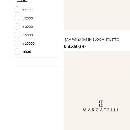
1000
t
2000
t
3000
t
5000
t
ŞAMPANYA SATEN BLOOM STILETTO
10000
t
4.850,00
t
TÜMÜ