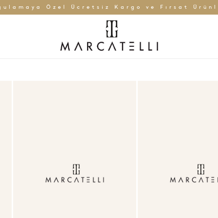
gulamaya Özel Ücretsiz Kargo ve Fırsat Ürünl