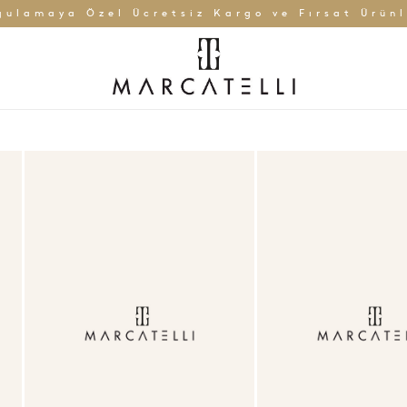
gulamaya Özel Ücretsiz Kargo ve Fırsat Ürünl