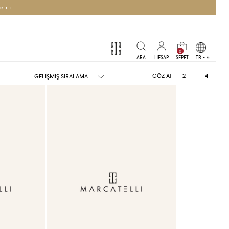
eri
0
TR -
t
GÖZ AT
2
4