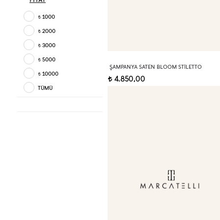
1000
t
2000
t
3000
t
5000
t
ŞAMPANYA SATEN BLOOM STILETTO
10000
t
4.850,00
t
TÜMÜ