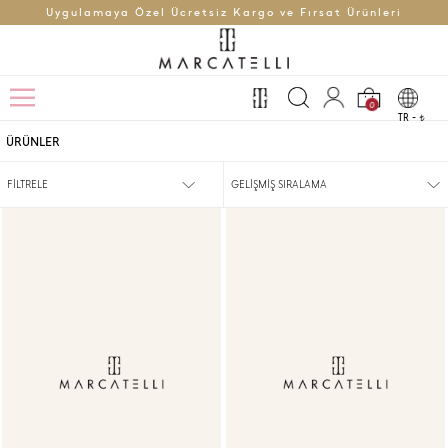
Uygulamaya Özel Ücretsiz Kargo ve Fırsat Ürünleri
0
TR -
t
ÜRÜNLER
FİLTRELE