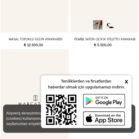
MASAL TOPUKLU GELIN AYAKKABISI
PEMBE SATEN OLIVIA STILETTO AYAKKABI
12.500,00
5.500,00
t
t
x
X
Alışveriş deneyiminizi iyileştirmek için yasal düzenlemelere uygun çerezler
(cookies) kullanıyoruz. Detaylı bilgiye
Gizlilik ve Çerez Politikası
sayfamızdan erişebilirsiniz.