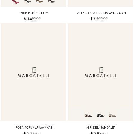
NUD DERI STILETTO
MELY TOPUKLU GELIN AYAKKABISI
4.850,00
8.500,00
t
t
ROZA TOPUKLU AYAKKABI
GRI DERI SANDALET
8.500,00
3.850,00
t
t