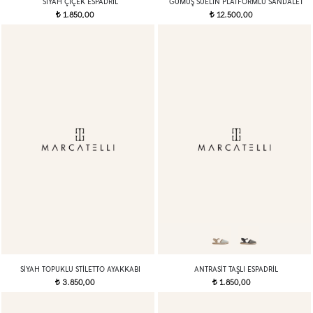
SIYAH ÇİÇEK ESPADRİL
GÜMÜŞ SUELIN PLATFORMLU SANDALET
1.850,00
12.500,00
t
t
SIYAH TOPUKLU STILETTO AYAKKABI
ANTRASIT TAŞLI ESPADRIL
3.850,00
1.850,00
t
t