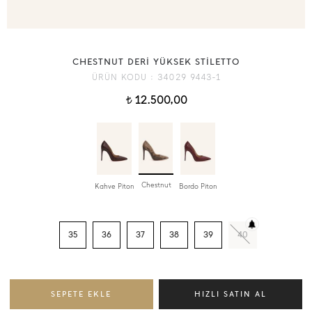
CHESTNUT DERİ YÜKSEK STİLETTO
ÜRÜN KODU :
34029 9443-1
12.500,00
t
Chestnut
Kahve Piton
Bordo Piton
35
36
37
38
39
40