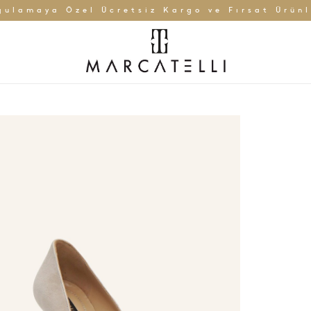
gulamaya Özel Ücretsiz Kargo ve Fırsat Ürünl