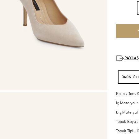
ÜRÜN ÖZE
Kalıp : Tam K
İç Materyal :
Dış Materyal 
Topuk Boyu :
Topuk Tipi :