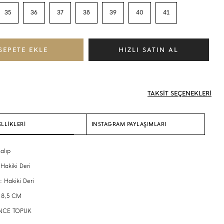
35
36
37
38
39
40
41
TAKSİT SEÇENEKLERİ
LLİKLERİ
INSTAGRAM PAYLAŞIMLARI
alıp
 Hakiki Deri
: Hakiki Deri
 8,5 CM
 İNCE TOPUK