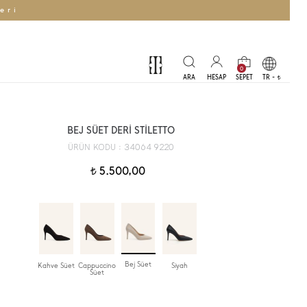
eri
0
TR -
t
BEJ SÜET DERİ STİLETTO
34064 9220
ÜRÜN KODU :
5.500,00
t
Bej Süet
Kahve Süet
Cappuccino
Siyah
Süet