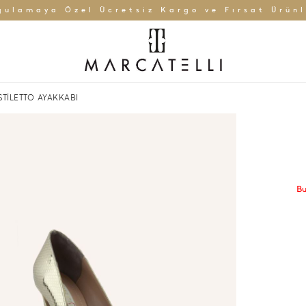
gulamaya Özel Ücretsiz Kargo ve Fırsat Ürünl
STİLETTO AYAKKABI
Bu