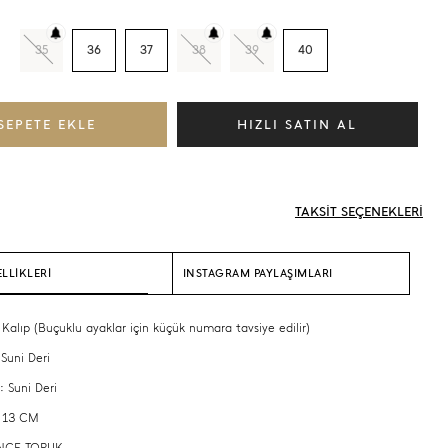
35
36
37
38
39
40
TAKSİT SEÇENEKLERİ
LLİKLERİ
INSTAGRAM PAYLAŞIMLARI
 Kalıp (Buçuklu ayaklar için küçük numara tavsiye edilir)
 Suni Deri
: Suni Deri
: 13 CM
 İNCE TOPUK