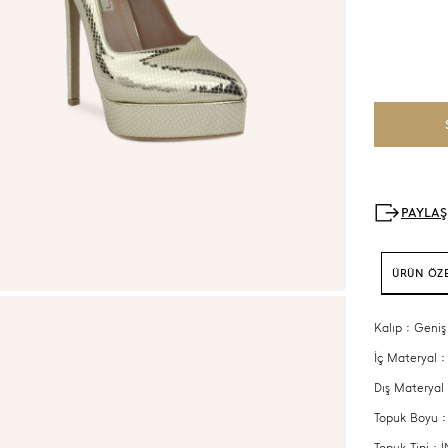
ÜRÜN ÖZE
Kalıp : Geniş
İç Materyal :
Dış Materyal 
Topuk Boyu 
Topuk Tipi :