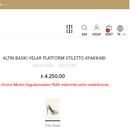
eri
0
TR -
t
ALTIN BASKI VELAR PLATFORM STİLETTO AYAKKABI
35072 774
ÜRÜN KODU :
4.250,00
t
 Ürünü Mobil Uygulamadan %56 indirimle satın alabilirsiniz.
Altın Baskı