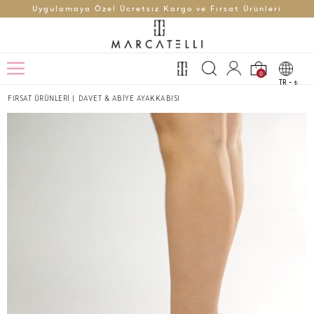
Uygulamaya Özel Ücretsiz Kargo ve Fırsat Ürünleri
0
TR -
t
FIRSAT ÜRÜNLERİ
|
DAVET & ABİYE AYAKKABISI