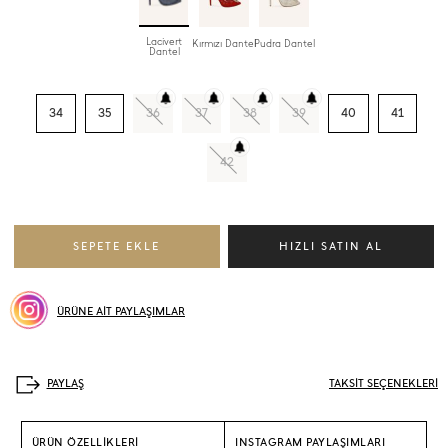
Lacivert
Kırmızı Dantel
Pudra Dantel
Dantel
34
35
36
37
38
39
40
41
42
ÜRÜNE AİT PAYLAŞIMLAR
TAKSİT SEÇENEKLERİ
ÜRÜN ÖZELLİKLERİ
INSTAGRAM PAYLAŞIMLARI