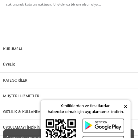
saklanarak kutulanmaktadır. Unutulmaz bir anı olsun diye...
KURUMSAL
ÜYELİK
KATEGORİLER
MÜŞTERİ HİZMETLERİ
x
GİZLİLİK & KULLANIM
UYGULAMAYI İNDİRİN
X
Alışveriş deneyiminizi iyileştirmek için yasal düzenlemelere uygun çerezler