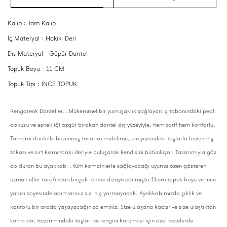
Kalıp : Tam Kalıp
İç Materyal : Hakiki Deri
Dış Materyal : Güpür Dantel
Topuk Boyu : 11 CM
Topuk Tipi : İNCE TOPUK
Rengarenk Danteller...Mükemmel bir yumuşaklık sağlayan iç tabanındaki pedli
dokusu ve esnekliği özgür bırakan dantel dış yüzeyiyle, hem zarif hem konforlu.
Tamamı dantelle bezenmiş tasarım mıdelimiz, ön yüzündeki taşlarla bezenmiş
tokası ve sırt kısmındaki deriyle buluşarak kendisini bütünlüyor. Tasarımıyla göz
dolduran bu ayakkabı , tüm kombinlerle sağlayacağı uyuma özen gösteren
uzman eller tarafından birçok renkte dizayn edilmiştir.11 cm topuk boyu ve ince
yapısı sayesinde adımlarınız sizi hiç yormayacak. Ayakkabımızda şıklık ve
konforu bir arada yaşayacağınıza eminiz. Size ulaşana kadar ve size ulaştıktan
sonra da, tasarımındaki taşları ve rengini koruması için özel keselerde