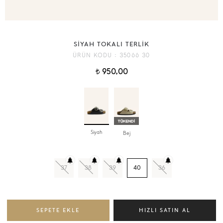
SİYAH TOKALI TERLİK
ÜRÜN KODU :
35066 30
950,00
t
Siyah
Bej
37
38
39
40
36