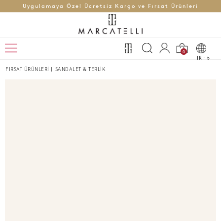
Uygulamaya Özel Ücretsiz Kargo ve Fırsat Ürünleri
0
TR -
t
FIRSAT ÜRÜNLERİ
|
SANDALET & TERLİK