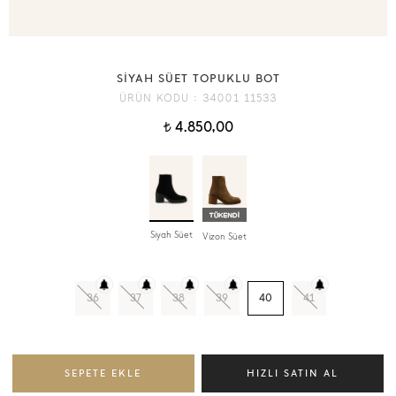
SİYAH SÜET TOPUKLU BOT
ÜRÜN KODU :
34001 11533
4.850,00
t
Siyah Süet
Vizon Süet
36
37
38
39
40
41