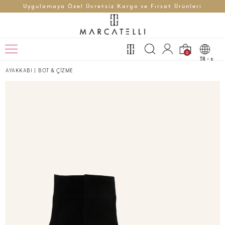
Uygulamaya Özel Ücretsiz Kargo ve Fırsat Ürünleri
0
TR -
t
AYAKKABI
|
BOT & ÇİZME