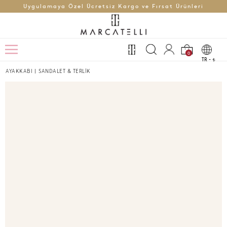
Uygulamaya Özel Ücretsiz Kargo ve Fırsat Ürünleri
0
TR -
t
AYAKKABI
|
SANDALET & TERLİK