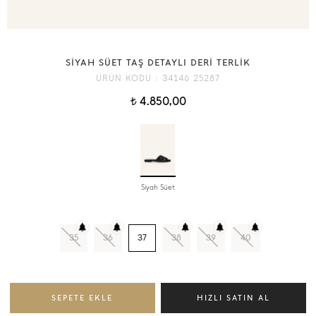
SİYAH SÜET TAŞ DETAYLI DERİ TERLİK
ÜRÜN KODU :
34146 25287
4.850,00
t
Siyah Süet
35
36
37
38
39
40