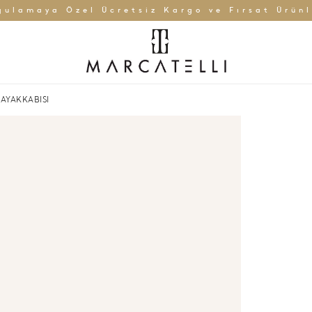
gulamaya Özel Ücretsiz Kargo ve Fırsat Ürünl
AYAKKABISI