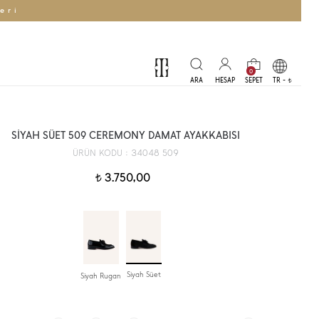
eri
0
TR -
t
SİYAH SÜET 509 CEREMONY DAMAT AYAKKABISI
34048 509
ÜRÜN KODU :
3.750,00
t
Siyah Süet
Siyah Rugan