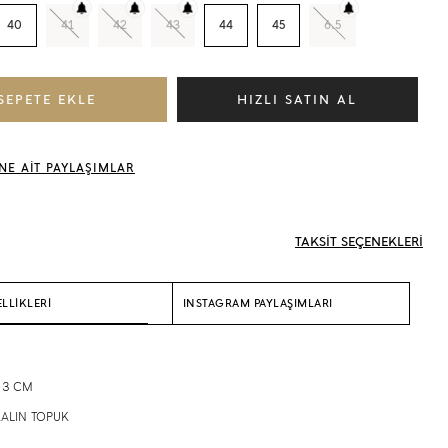
40
41
42
43
44
45
6.5
NE AİT PAYLAŞIMLAR
TAKSİT SEÇENEKLERİ
LLİKLERİ
INSTAGRAM PAYLAŞIMLARI
: 3 CM
 KALIN TOPUK