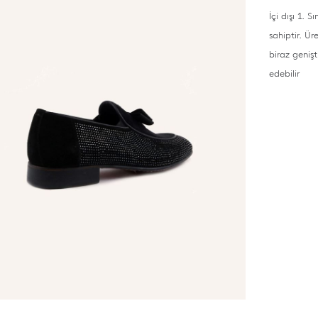
İçi dışı 1.
sahiptir. Ür
biraz geniş
edebilir