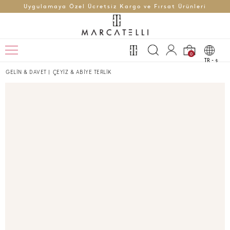
Uygulamaya Özel Ücretsiz Kargo ve Fırsat Ürünleri
0
TR -
t
GELİN & DAVET
|
ÇEYİZ & ABİYE TERLİK