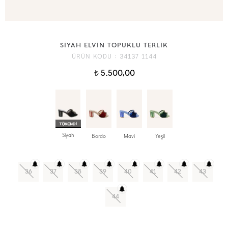
SİYAH ELVİN TOPUKLU TERLİK
ÜRÜN KODU :
34137 1144
5.500,00
t
Siyah
Bordo
Mavi
Yeşil
36
37
38
39
40
41
42
43
44