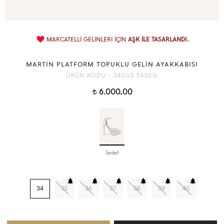
MARCATELLİ GELİNLERİ İÇİN
AŞK İLE TASARLANDI.
MARTİN PLATFORM TOPUKLU GELİN AYAKKABISI
ÜRÜN KODU :
34063 5430G
6.000,00
t
Sedef
34
35
36
37
38
39
40