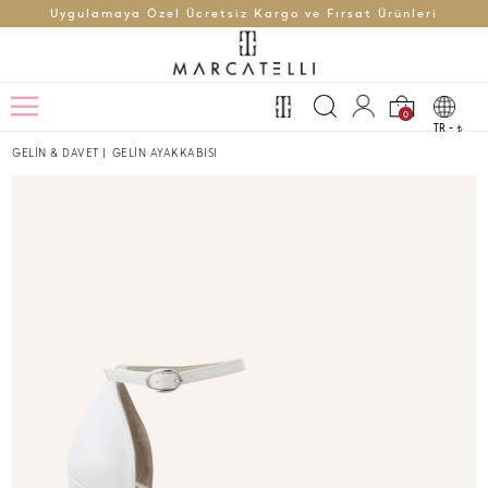
Uygulamaya Özel Ücretsiz Kargo ve Fırsat Ürünleri
0
TR -
t
GELİN & DAVET
|
GELİN AYAKKABISI