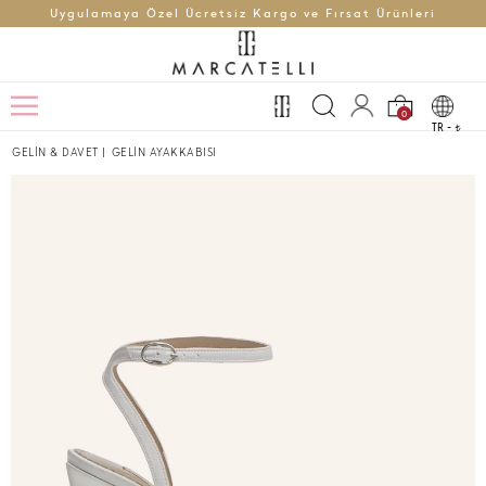
Uygulamaya Özel Ücretsiz Kargo ve Fırsat Ürünleri
0
TR -
t
GELİN & DAVET
|
GELİN AYAKKABISI