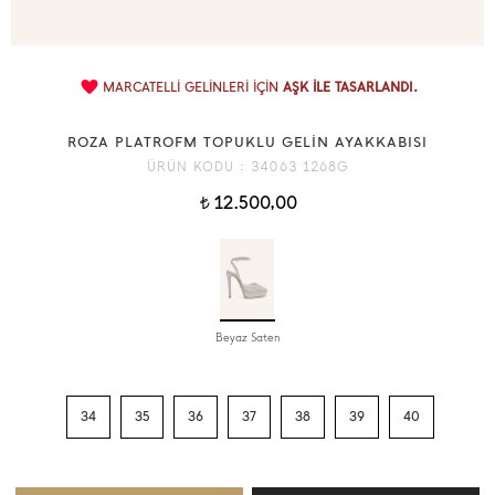
MARCATELLİ GELİNLERİ İÇİN
AŞK İLE TASARLANDI.
ROZA PLATROFM TOPUKLU GELİN AYAKKABISI
ÜRÜN KODU :
34063 1268G
12.500,00
t
Beyaz Saten
34
35
36
37
38
39
40