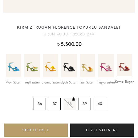
KIRMIZI RUGAN FLORENCE TOPUKLU SANDALET
ÜRÜN KODU :
35060 249
5.500,00
t
Kırmızı Rugan
Mavi Saten
Yeşil Saten
Turuncu Saten
Siyah Saten
Sarı Saten
Fuşya Saten
36
37
38
39
40