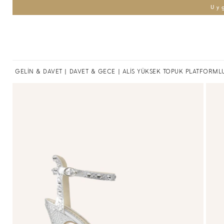
Uy
GELİN & DAVET
|
DAVET & GECE
| ALİS YÜKSEK TOPUK PLATFORML