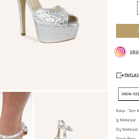
ÜRÜ
ÜRÜN ÖZE
Kalıp : Tam K
İç Materyal :
Dış Materyal
Topuk Boyu 