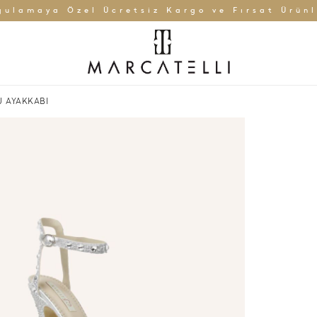
gulamaya Özel Ücretsiz Kargo ve Fırsat Ürünl
U AYAKKABI