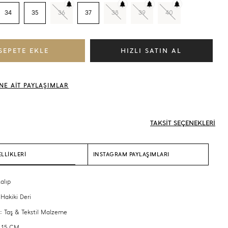
34
35
36
37
38
39
40
NE AİT PAYLAŞIMLAR
TAKSİT SEÇENEKLERİ
LLİKLERİ
INSTAGRAM PAYLAŞIMLARI
alıp
 Hakiki Deri
 : Taş & Tekstil Malzeme
: 15 CM