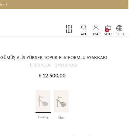
eri
0
TR -
t
GÜMÜŞ ALİS YÜKSEK TOPUK PLATFORMLU AYAKKABI
34063 4310
ÜRÜN KODU :
12.500,00
t
Gümüş
Altın