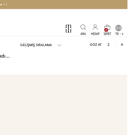
eri
0
TR -
t
GÖZ AT
2
4
dı...