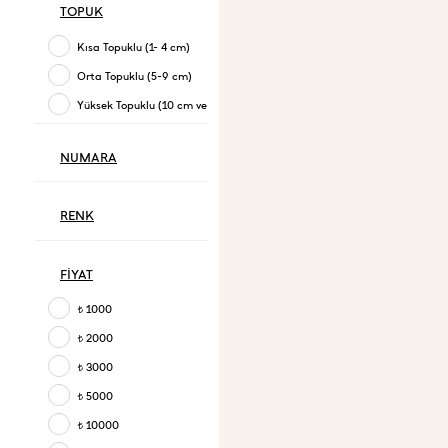
TOPUK
Kısa Topuklu (1- 4 cm)
Orta Topuklu (5-9 cm)
Yüksek Topuklu (10 cm ve üzeri)
NUMARA
RENK
FİYAT
1000
t
2000
t
3000
t
5000
t
10000
t