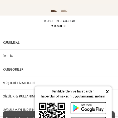
BEJ SÜET DERI AYAKKABI
3.850,00
t
KURUMSAL
ÜYELİK
KATEGORİLER
MÜŞTERİ HİZMETLERİ
x
GİZLİLİK & KULLANIM
UYGULAMAYI İNDİRİN
X