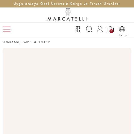
Uygulamaya Özel Ücretsiz Kargo ve Fırsat Ürünleri
0
TR -
t
AYAKKABI
|
BABET & LOAFER