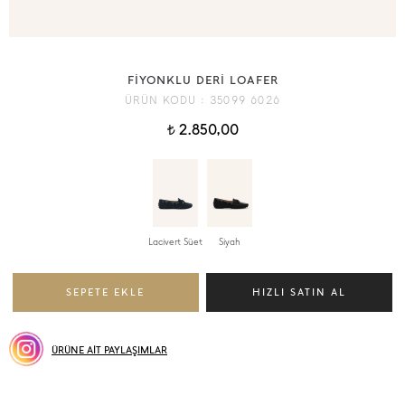
FİYONKLU DERİ LOAFER
ÜRÜN KODU :
35099 6026
2.850,00
t
Lacivert Süet
Siyah
ÜRÜNE AİT PAYLAŞIMLAR