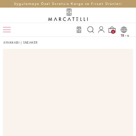
Uygulamaya Özel Ücretsiz Kargo ve Fırsat Ürünleri
0
TR -
t
AYAKKABI
|
SNEAKER