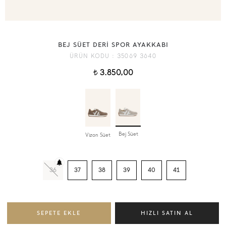
BEJ SÜET DERİ SPOR AYAKKABI
ÜRÜN KODU :
35069 3640
3.850,00
t
Bej Süet
Vizon Süet
36
37
38
39
40
41