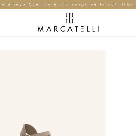
gulamaya Özel Ücretsiz Kargo ve Fırsat Ürünl