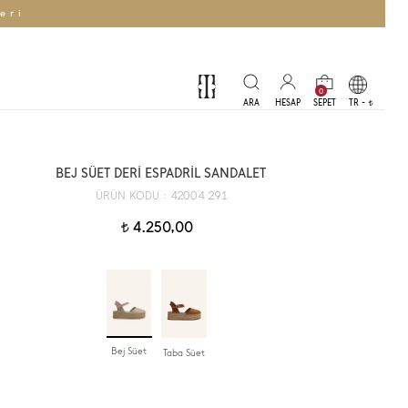
eri
0
TR -
t
BEJ SÜET DERİ ESPADRİL SANDALET
42004 291
ÜRÜN KODU :
4.250,00
t
Bej Süet
Taba Süet