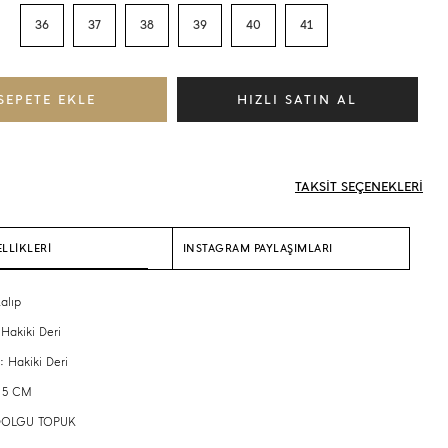
36
37
38
39
40
41
TAKSİT SEÇENEKLERİ
LLİKLERİ
INSTAGRAM PAYLAŞIMLARI
alıp
 Hakiki Deri
: Hakiki Deri
: 5 CM
: DOLGU TOPUK