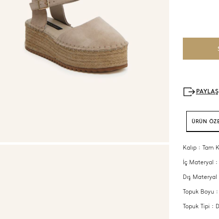
ÜRÜN ÖZE
Kalıp : Tam K
İç Materyal :
Dış Materyal 
Topuk Boyu 
Topuk Tipi 