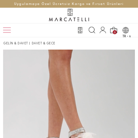
Uygulamaya Özel Ücretsiz Kargo ve Fırsat Ürünleri
0
TR -
t
GELİN & DAVET
|
DAVET & GECE