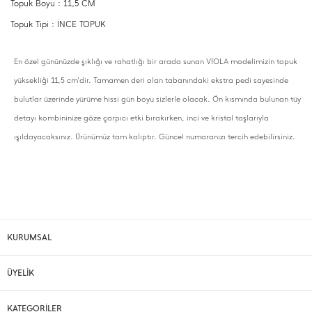
Topuk Boyu : 11,5 CM
Topuk Tipi : İNCE TOPUK
En özel gününüzde şıklığı ve rahatlığı bir arada sunan VİOLA modelimizin topuk
yüksekliği 11,5 cm'dir. Tamamen deri olan tabanındaki ekstra pedi sayesinde
bulutlar üzerinde yürüme hissi gün boyu sizlerle olacak. Ön kısmında bulunan tüy
detayı kombininize göze çarpıcı etki bırakırken, inci ve kristal taşlarıyla
ışıldayacaksınız. Ürünümüz tam kalıptır. Güncel numaranızı tercih edebilirsiniz.
KURUMSAL
ÜYELİK
KATEGORİLER