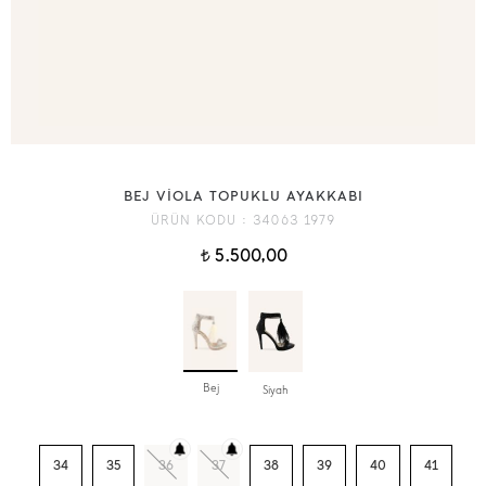
BEJ VİOLA TOPUKLU AYAKKABI
ÜRÜN KODU :
34063 1979
5.500,00
t
Bej
Siyah
34
35
36
37
38
39
40
41