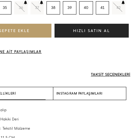
35
36
37
38
39
40
41
42
NE AİT PAYLAŞIMLAR
TAKSİT SEÇENEKLERİ
LLİKLERİ
INSTAGRAM PAYLAŞIMLARI
alıp
 Hakiki Deri
 : Tekstil Malzeme
 11,5 CM