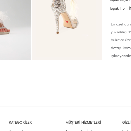
Topuk Tipi :
En özel gün
yüksekliği 
bulutlar üz
detayı kombi
ışıldayacaks
KATEGORİLER
MÜŞTERİ HİZMETLERİ
GİZL