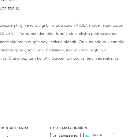
 İNCE TOPUK
ünüzde şıklığı ve rahatlığı bir arada sunan VİOLA modelimizin topuk
11,5 cm'dir. Tamamen deri olan tabanındaki ekstra pedi sayesinde
erinde yürüme hissi gün boyu sizlerle olacak. Ön kısmında bulunan tüy
ninize göze çarpıcı etki bırakırken, inci ve kristal taşlarıyla
ınız. Ürünümüz tam kalıptır. Güncel numaranızı tercih edebilirsiniz.
İLİK & KULLANIM
UYGULAMAYI İNDİRİN