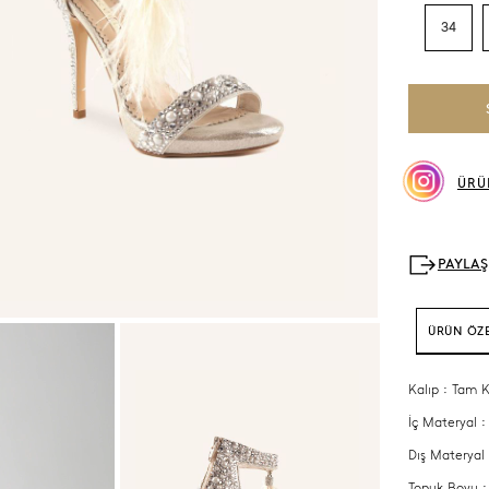
34
ÜRÜ
ÜRÜN ÖZE
Kalıp : Tam K
İç Materyal :
Dış Materyal
Topuk Boyu :