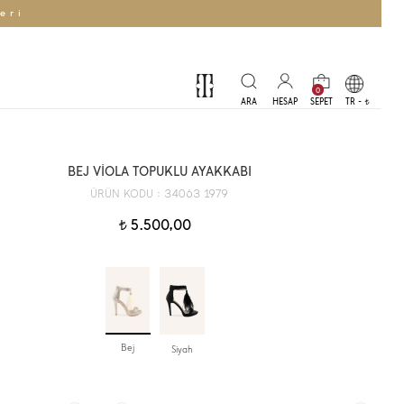
eri
0
TR -
t
BEJ VİOLA TOPUKLU AYAKKABI
34063 1979
ÜRÜN KODU :
5.500,00
t
Bej
Siyah