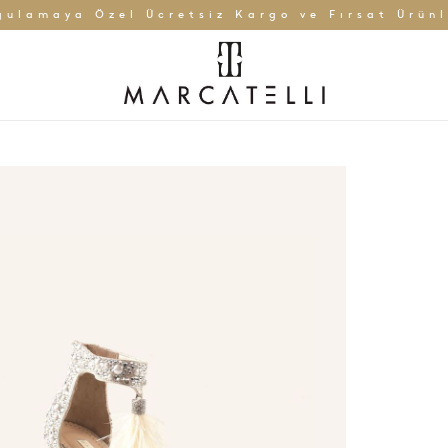
gulamaya Özel Ücretsiz Kargo ve Fırsat Ürünl