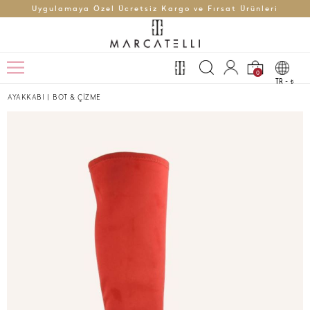
Uygulamaya Özel Ücretsiz Kargo ve Fırsat Ürünleri
0
TR -
t
AYAKKABI
|
BOT & ÇİZME