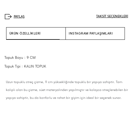
TAKSİT SEÇENEKLERİ
ÜRÜN ÖZELLİKLERİ
INSTAGRAM PAYLAŞIMLARI
Topuk Boyu : 9 CM
Topuk Tipi : KALIN TOPUK
Uzun topuklu streç çizme, 9 cm yüksekliğinde topuklu bir yapıya sahiptir. Tam
kalıplı olan bu çizme, süet materyalinden yapılmıştır ve kolayca streçlenebilen bir
yapıya sahiptir, bu da konforlu ve rahat bir giyim için ideal bir seçenek sunar.