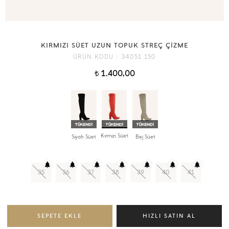
KIRMIZI SÜET UZUN TOPUK STREÇ ÇİZME
ÜRÜN KODU :
34051 150
1.400,00
t
Kırmızı Süet
Siyah Süet
Bej Süet
35
36
37
38
39
40
41