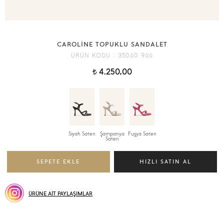
CAROLİNE TOPUKLU SANDALET
ÜRÜN KODU :
35060 966
4.250,00
t
Siyah Saten
Şampanya
Fuşya Saten
Saten
ÜRÜNE AİT PAYLAŞIMLAR