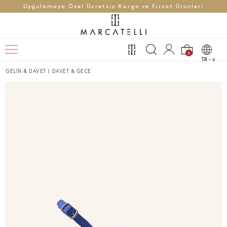
Uygulamaya Özel Ücretsiz Kargo ve Fırsat Ürünleri
0
TR -
t
GELİN & DAVET
|
DAVET & GECE