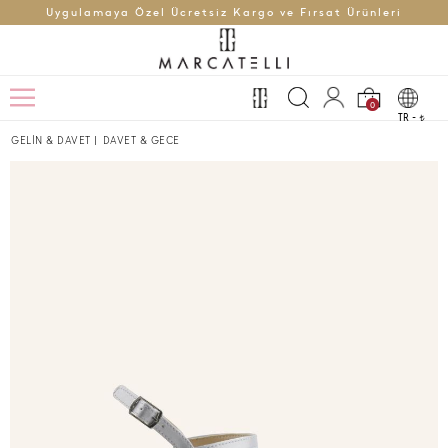
Uygulamaya Özel Ücretsiz Kargo ve Fırsat Ürünleri
0
TR -
t
GELİN & DAVET
|
DAVET & GECE