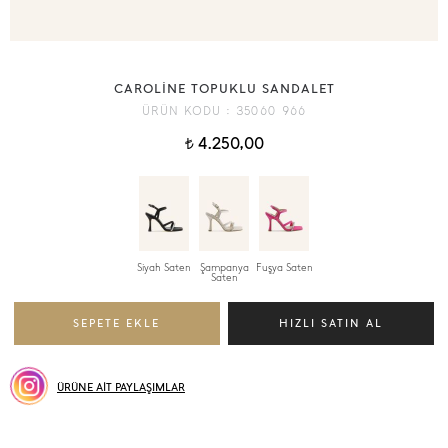
CAROLİNE TOPUKLU SANDALET
ÜRÜN KODU :
35060 966
4.250,00
t
Siyah Saten
Şampanya
Fuşya Saten
Saten
ÜRÜNE AİT PAYLAŞIMLAR