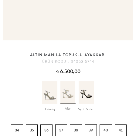
ALTIN MANİLA TOPUKLU AYAKKABI
ÜRÜN KODU :
34063 5744
6.500,00
t
Altın
Gümüş
Siyah Saten
34
35
36
37
38
39
40
41