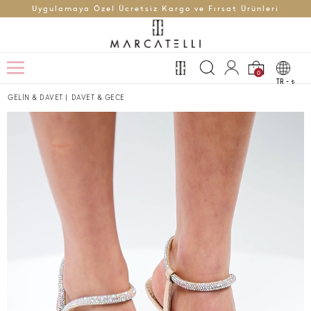
Uygulamaya Özel Ücretsiz Kargo ve Fırsat Ürünleri
0
TR -
t
GELİN & DAVET
|
DAVET & GECE