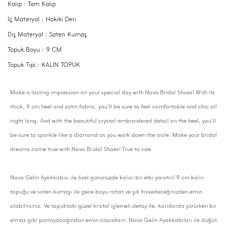
Kalıp : Tam Kalıp
İç Materyal : Hakiki Deri
Dış Materyal : Saten Kumaş
Topuk Boyu : 9 CM
Topuk Tipi : KALIN TOPUK
Make a lasting impression on your special day with Nova Bridal Shoes! With its
thick, 9 cm heel and satin fabric, you'll be sure to feel comfortable and chic all
night long. And with the beautiful crystal-embroidered detail on the heel, you'll
be sure to sparkle like a diamond as you walk down the aisle. Make your bridal
dreams come true with Nova Bridal Shoes! True to size
Nova Gelin Ayakkabısı ile özel gününüzde kalıcı bir etki yaratın! 9 cm kalın
topuğu ve saten kumaşı ile gece boyu rahat ve şık hissedeceğinizden emin
olabilirsiniz. Ve topuktaki güzel kristal işlemeli detay ile, koridorda yürürken bir
elmas gibi parlayacağından emin olacaksın. Nova Gelin Ayakkabıları ile düğün