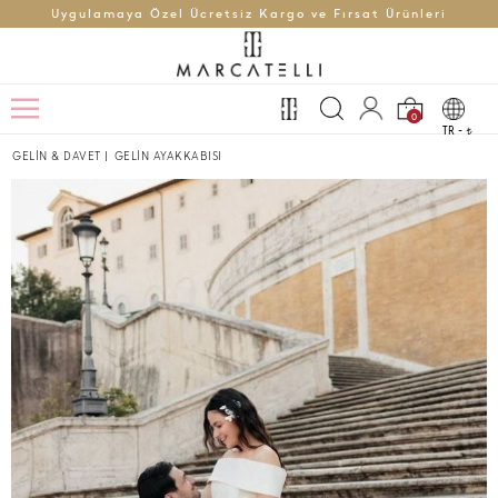
Uygulamaya Özel Ücretsiz Kargo ve Fırsat Ürünleri
0
TR -
t
GELİN & DAVET
|
GELİN AYAKKABISI