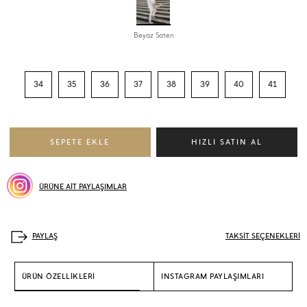
Beyaz Saten
34
35
36
37
38
39
40
41
ÜRÜNE AİT PAYLAŞIMLAR
TAKSİT SEÇENEKLERİ
ÜRÜN ÖZELLİKLERİ
INSTAGRAM PAYLAŞIMLARI