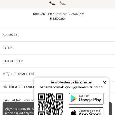
NUD DANTEL DIANA TOPUKLU AYAKKABI
8.500,00
t
KURUMSAL
ÜYELİK
KATEGORİLER
MÜŞTERİ HİZMETLERİ
x
GİZLİLİK & KULLANIM
UYGULAMAYI İNDİRİN
X
Alışveriş deneyiminizi iyileştirmek için yasal düzenlemelere uygun çerezler
(cookies) kullanıyoruz. Detaylı bilgiye
Gizlilik ve Çerez Politikası