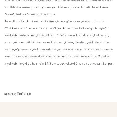
shaped front face is designed to suit all types of feet so you can feel secure and
confident wherever your day takes you. Get ready for a chic with Nova Heeled
Shoes! Heel is 9.5 cm and True to size
Nova Kalın Topuklu Ayakkabı ile özel günlere güvenle ve şıklıkla adım atın!
Yürürken size mükemmel dengeyi sağlayan kalın topuk ile inceliğin buluştuğu
ayakkabı. Saten kumaştan üretilen bu ürünün açık arkasındaki taşlı aksesuar,
sana çok romantik bir hava vermek için en iyi detay. Modern şekilli ön yüz, her
türlü ayağa uyacak şekilde tasarlanmıştır, böylece gününüz sizi nereye götürürse
götürsün kendinizi güvende ve kendinden emin hissedebilirsiniz. Nova Topuklu
Ayakkabı ile şıklığa hazır olun! 9.5 cm topuk yüksekliğine sahiptir ve tam kalıptır.
BENZER ÜRÜNLER