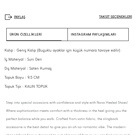
TAKSİT SEÇENEKLERİ
ÜRÜN ÖZELLİKLERİ
INSTAGRAM PAYLAŞIMLARI
Kalıp : Geniş Kalıp (Buçuklu ayaklar için küçük numara tavsiye edilir)
İç Materyal : Suni Deri
Dış Materyal : Saten Kumaş
Topuk Boyu : 9,5 CM
Topuk Tipi : KALIN TOPUK
Step into special occasions with confidence and style with Nova Heeled Shoes!
Where sophistication meets comfort with a thickness in the heel giving you the
perfect balance while you walk. Crafted from satin fabric, the slingback
accessorie is the best detail to give you an oh-so-romantic vibe. The modern-