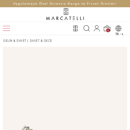
Uygulamaya Özel Ücretsiz Kargo ve Fırsat Ürünleri
0
TR -
t
GELİN & DAVET
|
DAVET & GECE