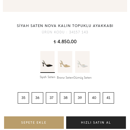
SİYAH SATEN NOVA KALIN TOPUKLU AYAKKABI
ÜRÜN KODU :
34157 143
4.850,00
t
Siyah Saten
Bronz Saten
Gümüş Saten
35
36
37
38
39
40
41