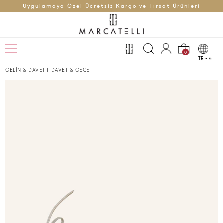
Uygulamaya Özel Ücretsiz Kargo ve Fırsat Ürünleri
0
TR -
t
GELİN & DAVET
|
DAVET & GECE