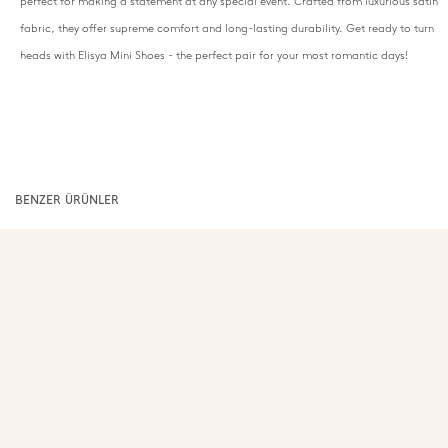
perfect for making a statement at any special event. Crafted from luxurious satin
fabric, they offer supreme comfort and long-lasting durability. Get ready to turn
heads with Elisya Mini Shoes - the perfect pair for your most romantic days!
BENZER ÜRÜNLER