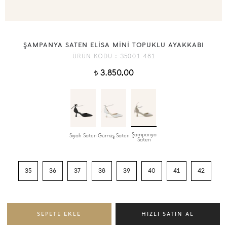
ŞAMPANYA SATEN ELİSA MİNİ TOPUKLU AYAKKABI
ÜRÜN KODU :
35001 481
3.850,00
t
Şampanya
Siyah Saten
Gümüş Saten
Saten
35
36
37
38
39
40
41
42