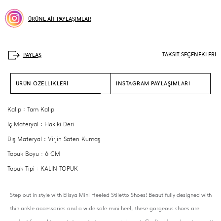
ÜRÜNE AİT PAYLAŞIMLAR
TAKSİT SEÇENEKLERİ
ÜRÜN ÖZELLİKLERİ
INSTAGRAM PAYLAŞIMLARI
Kalıp : Tam Kalıp
İç Materyal : Hakiki Deri
Dış Materyal : Virjin Saten Kumaş
Topuk Boyu : 6 CM
Topuk Tipi : KALIN TOPUK
Step out in style with Elisya Mini Heeled Stiletto Shoes! Beautifully designed with
thin ankle accessories and a wide sole mini heel, these gorgeous shoes are