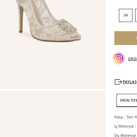
34
ÜRÜ
ÜRÜN ÖZE
Kalıp : Tam K
İç Materyal :
Dış Materyal