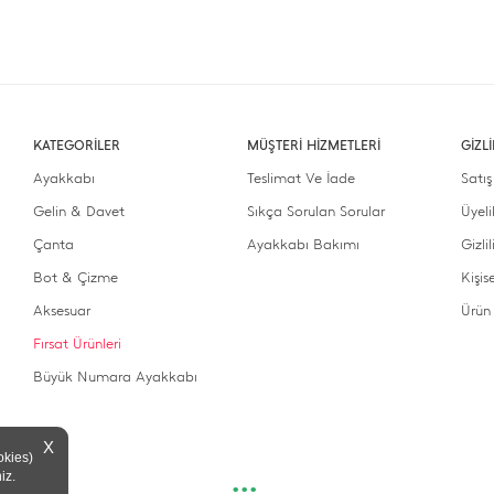
KATEGORİLER
MÜŞTERİ HİZMETLERİ
GİZL
Ayakkabı
Teslimat Ve İade
Satış
Gelin & Davet
Sıkça Sorulan Sorular
Üyel
Çanta
Ayakkabı Bakımı
Gizli
Bot & Çizme
Kişis
Aksesuar
Ürün
Fırsat Ürünleri
Büyük Numara Ayakkabı
X
okies)
iz.
•••