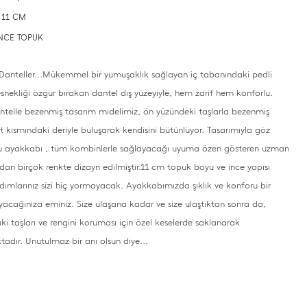
: 11 CM
 İNCE TOPUK
anteller...Mükemmel bir yumuşaklık sağlayan iç tabanındaki pedli
snekliği özgür bırakan dantel dış yüzeyiyle, hem zarif hem konforlu.
elle bezenmiş tasarım mıdelimiz, ön yüzündeki taşlarla bezenmiş
rt kısmındaki deriyle buluşarak kendisini bütünlüyor. Tasarımıyla göz
u ayakkabı , tüm kombinlerle sağlayacağı uyuma özen gösteren uzman
ından birçok renkte dizayn edilmiştir.11 cm topuk boyu ve ince yapısı
dımlarınız sizi hiç yormayacak. Ayakkabımızda şıklık ve konforu bir
acağınıza eminiz. Size ulaşana kadar ve size ulaştıktan sonra da,
ki taşları ve rengini koruması için özel keselerde saklanarak
adır. Unutulmaz bir anı olsun diye...