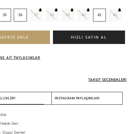
35
36
37
38
39
40
41
42
NE AİT PAYLAŞIMLAR
TAKSİT SEÇENEKLERİ
LLİKLERİ
INSTAGRAM PAYLAŞIMLARI
alıp
 Hakiki Deri
 : Güpür Dantel