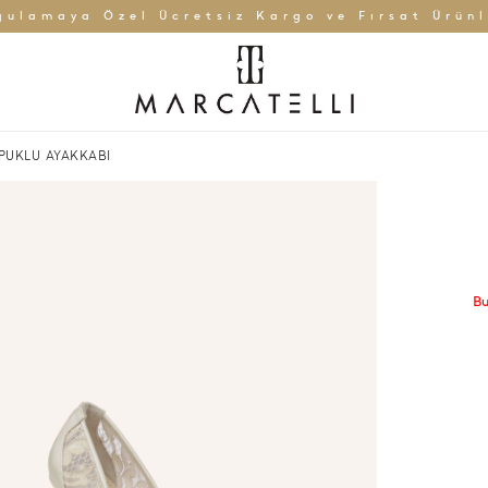
gulamaya Özel Ücretsiz Kargo ve Fırsat Ürünl
OPUKLU AYAKKABI
Bu