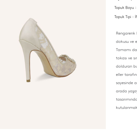
Topuk Boyu 
Topuk Tipi :
Rengarenk D
dokusu ve e
Tamamı dant
tokası ve sı
dolduran b
eller taraf
sayesinde a
arada yaşay
tasarımında
kutulanmakt