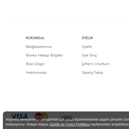
KURUMSAL
ÜYELİK
Mağazalarımız
Üyelik
Banka Hesap Bilgileri
Üye Giriş
Bize Ulaşın
Şifremi Unuttum
Hakkımızda
Sipariş Takip
Alışveriş deneyiminizi iyileştirmek için yasal düzenlemelere uygun çerezler (co
kullanıyoruz. Detaylı bilgiye
Gizlilik ve Çerez Politikası
sayfamızdan erişebilirsin