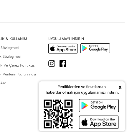
İLİK & KULLANIM
UYGULAMAYI İNDİRİN
 Sözleşmesi
ik Sözleşmesi
lik Ve Çerez Politikası
el Verilerin Korunması
 Ara
x