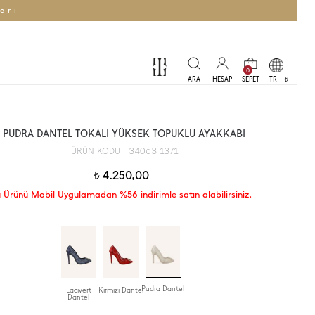
eri
0
TR -
t
PUDRA DANTEL TOKALI YÜKSEK TOPUKLU AYAKKABI
34063 1371
ÜRÜN KODU :
4.250,00
t
 Ürünü Mobil Uygulamadan %56 indirimle satın alabilirsiniz.
Pudra Dantel
Lacivert
Kırmızı Dantel
Dantel