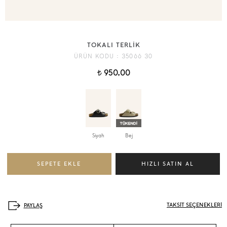
TOKALI TERLİK
ÜRÜN KODU :
35066 30
950,00
t
Siyah
Bej
TAKSİT SEÇENEKLERİ