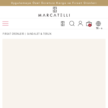
Uygulamaya Özel Ücretsiz Kargo ve Fırsat Ürünleri
0
TR -
t
FIRSAT ÜRÜNLERİ
|
SANDALET & TERLİK