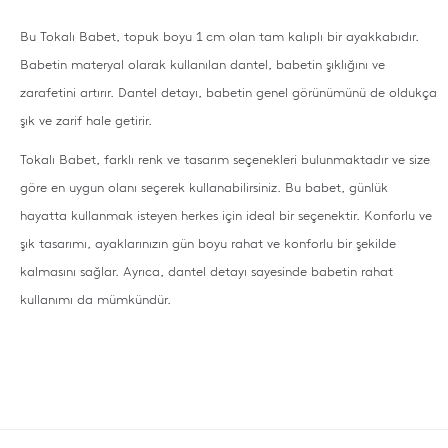
Bu Tokalı Babet, topuk boyu 1 cm olan tam kalıplı bir ayakkabıdır.
Babetin materyal olarak kullanılan dantel, babetin şıklığını ve
zarafetini artırır. Dantel detayı, babetin genel görünümünü de oldukça
şık ve zarif hale getirir.
Tokalı Babet, farklı renk ve tasarım seçenekleri bulunmaktadır ve size
göre en uygun olanı seçerek kullanabilirsiniz. Bu babet, günlük
hayatta kullanmak isteyen herkes için ideal bir seçenektir. Konforlu ve
şık tasarımı, ayaklarınızın gün boyu rahat ve konforlu bir şekilde
kalmasını sağlar. Ayrıca, dantel detayı sayesinde babetin rahat
kullanımı da mümkündür.