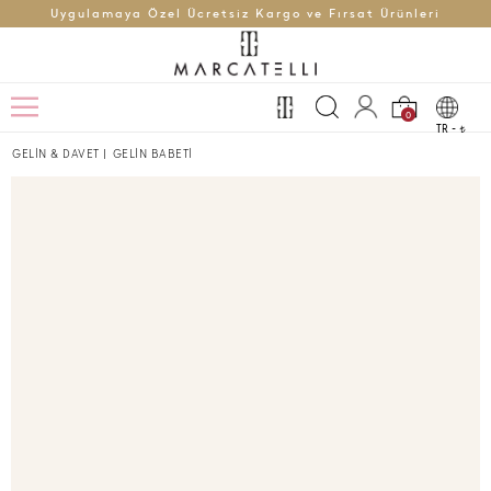
Uygulamaya Özel Ücretsiz Kargo ve Fırsat Ürünleri
0
TR -
t
GELİN & DAVET
|
GELİN BABETİ