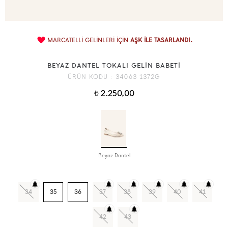
MARCATELLİ GELİNLERİ İÇİN
AŞK İLE TASARLANDI.
BEYAZ DANTEL TOKALI GELİN BABETİ
ÜRÜN KODU :
34063 1372G
2.250,00
t
Beyaz Dantel
34
35
36
37
38
39
40
41
42
43