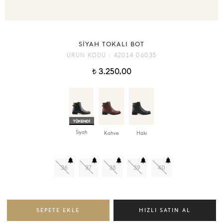
SİYAH TOKALI BOT
ÜRÜN KODU :
42014 06035
3.250,00
t
Siyah
Kahve
Haki
36
37
38
39
40