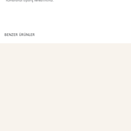
numaranızı sipariş verebilirsiniz.
BENZER ÜRÜNLER