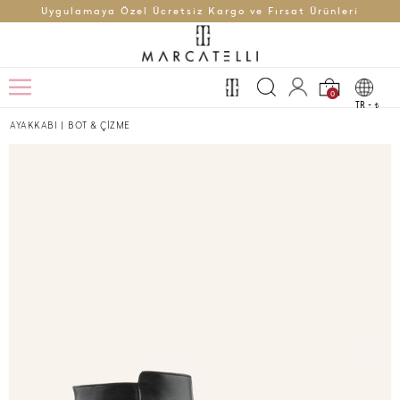
Uygulamaya Özel Ücretsiz Kargo ve Fırsat Ürünleri
0
TR -
t
AYAKKABI
|
BOT & ÇİZME