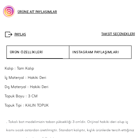
ÜRÜNE AİT PAYLAŞIMLAR
TAKSİT SEÇENEKLERİ
ÜRÜN ÖZELLİKLERİ
INSTAGRAM PAYLAŞIMLARI
Kalıp : Tam Kalıp
İç Materyal : Hakiki Deri
Dış Materyal : Hakiki Deri
Topuk Boyu : 3 CM
Topuk Tipi : KALIN TOPUK
. Tokalı bot modelimizin taban yüksekliği 3 cm'dir. Orijinal hakiki deri olup iç
kısmı sıcak astardan üretilmiştir. Standart kalıptır, kışlık ürünlerde tercih ettiğiniz